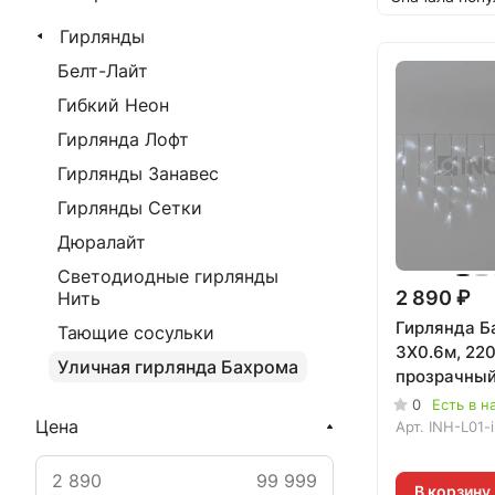
Гирлянды
Белт-Лайт
Гибкий Неон
Гирлянда Лофт
Гирлянды Занавес
Гирлянды Сетки
Дюралайт
Светодиодные гирлянды
2 890 ₽
Нить
Гирлянда Б
Тающие сосульки
3X0.6м, 220
Уличная гирлянда Бахрома
прозрачный
БЕЛАЯ, 020
0
Есть в н
Цена
Арт.
INH-L01-
В корзину