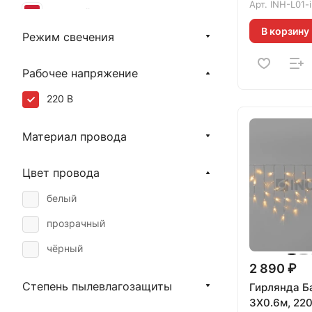
020111
Арт.
INH-L01-
красный
В корзину
Режим свечения
жёлтый
зелёный
Рабочее напряжение
220 В
Материал провода
Цвет провода
белый
прозрачный
чёрный
2 890 ₽
Степень пылевлагозащиты
Гирлянда Б
3X0.6м, 220