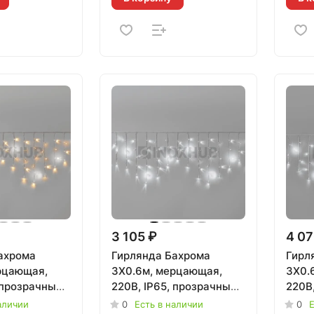
3 105 ₽
4 07
ахрома
Гирлянда Бахрома
Гирл
рцающая,
3X0.6м, мерцающая,
3X0.
 прозрачный
220В, IP65, прозрачный
220В,
ПЛАЯ БЕЛАЯ,
провод, БЕЛАЯ, 020110
3.3м
аличии
0
Есть в наличии
0
Е