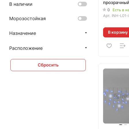
прозрачный
В наличии
ТЁПЛАЯ БЕЛ
0
Есть в н
Арт.
INH-L01-
Морозостойкая
В корзину
Назначение
Расположение
Сбросить