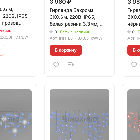
3 960 ₽
3 96
0.6 м,
Гирлянда Бахрома
Гирл
 220В, IP65,
3X0.6м, 220В, IP65,
3X0.6
 провод,
белая резина 3.3мм,
чёрн
ЛАЯ
БЕЛАЯ, 020401
ТЁПЛ
аличии
0
Есть в наличии
0
Е
i3X0.6F-CT/BW
Арт.
INH-L01-i3X0.6-RW/W
Арт.
I
В корзину
В к