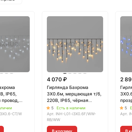
4 070 ₽
2 89
ахрома
Гирлянда Бахрома
Гирл
В, IP65,
3X0.6м, мерцающая т/б,
3X0.6
 провод,
220В, IP65, чёрная
проз
101
резина 3.3мм, ТЁПЛАЯ
СИНИ
аличии
5
Есть в наличии
5
Е
БЕЛАЯ, 020512
i3X0.6-CT/W
Арт.
INH-L01-i3X0.6F/WW-
Арт.
I
RB/WW
В корзину
В к