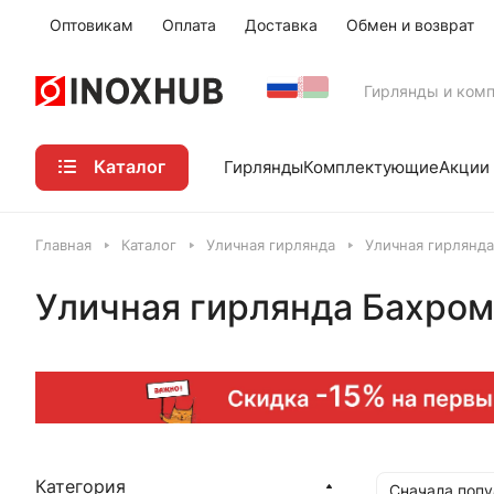
Оптовикам
Оплата
Доставка
Обмен и возврат
Гирлянды и ком
Каталог
Акции
Гирлянды
Комплектующие
Главная
Каталог
Уличная гирлянда
Уличная гирлянд
Уличная гирлянда Бахром
Категория
Сначала поп