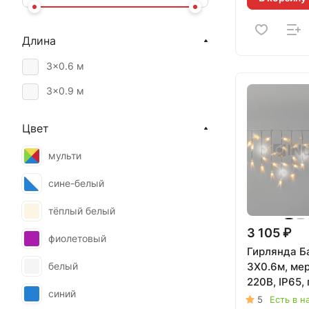
Длина
3×0.6 м
3×0.9 м
Цвет
мульти
сине-белый
тёплый белый
3 105 ₽
фиолетовый
Гирлянда Б
белый
3X0.6м, ме
220В, IP65,
синий
провод, ТЁ
5
Есть в н