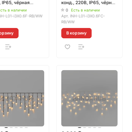
 IP65, чёрная
конд., 220В, IP65, чёрная
на 3.3мм, ТЁПЛАЯ
резина 3.3мм, ТЁПЛЫЙ
сть в наличии
0
Есть в наличии
Я, 020511
БЕЛЫЙ, 020552
NH-L01-i3X0.6F-RB/WW
Арт.
INH-L01-i3X0.6FC-
RB/WW
орзину
В корзину