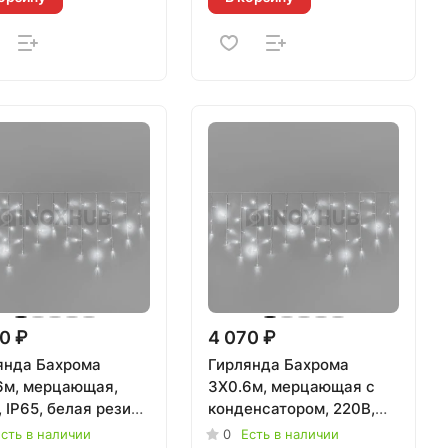
0 ₽
4 070 ₽
янда Бахрома
Гирлянда Бахрома
6м, мерцающая,
3X0.6м, мерцающая с
 IP65, белая резина
конденсатором, 220В,
м, БЕЛАЯ, 020410
IP65, белая резина
сть в наличии
0
Есть в наличии