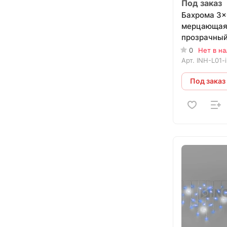
Под заказ
Бахрома 3×
мерцающая,
прозрачный
СИНЯЯ+БЕ
0
Нет в н
Арт.
INH-L01-
Под заказ