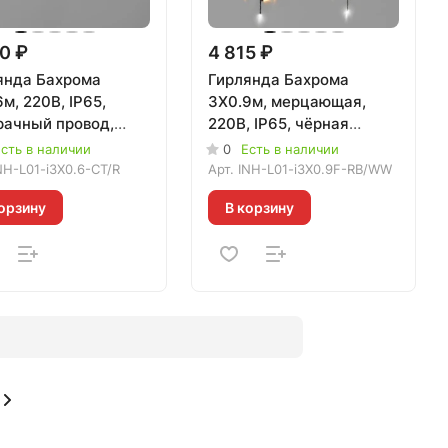
0 ₽
4 815 ₽
янда Бахрома
Гирлянда Бахрома
м, 220В, IP65,
3X0.9м, мерцающая,
рачный провод,
220В, IP65, чёрная
НЫЙ, 020104
резина 3.3мм, ТЁПЛАЯ
сть в наличии
0
Есть в наличии
БЕЛАЯ, 020711
NH-L01-i3X0.6-CT/R
Арт.
INH-L01-i3X0.9F-RB/WW
орзину
В корзину