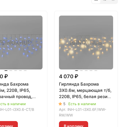
0 ₽
4 070 ₽
янда Бахрома
Гирлянда Бахрома
м, 220В, IP65,
3X0.6м, мерцающая т/б,
рачный провод,
220В, IP65, белая резина
Й, 020103
3.3мм, ТЁПЛАЯ БЕЛАЯ,
сть в наличии
5
Есть в наличии
020412
NH-L01-i3X0.6-CT/B
Арт.
INH-L01-i3X0.6F/WW-
RW/WW
орзину
В корзину