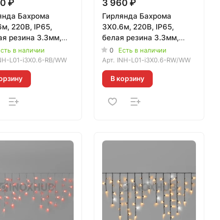
0 ₽
3 960 ₽
янда Бахрома
Гирлянда Бахрома
м, 220В, IP65,
3X0.6м, 220В, IP65,
ая резина 3.3мм,
белая резина 3.3мм,
АЯ БЕЛАЯ, 020502
ТЁПЛАЯ БЕЛАЯ, 020402
сть в наличии
0
Есть в наличии
NH-L01-i3X0.6-RB/WW
Арт.
INH-L01-i3X0.6-RW/WW
орзину
В корзину