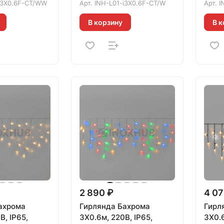
i3X0.6F-CT/WW
Арт.
INH-L01-i3X0.6F-CT/W
Арт.
I
В корзину
В к
2 890 ₽
4 07
ахрома
Гирлянда Бахрома
Гирл
В, IP65,
3X0.6м, 220В, IP65,
3X0.