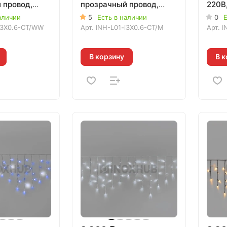
 провод,
прозрачный провод,
220В,
АЯ, 020102
МУЛЬТИ, 020109
рези
аличии
5
Есть в наличии
0
Е
БЕЛА
i3X0.6-CT/WW
Арт.
INH-L01-i3X0.6-CT/M
Арт.
I
В корзину
В к