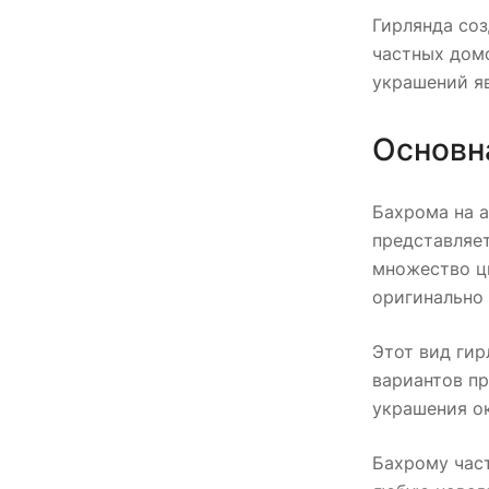
Гирлянда соз
частных дом
украшений я
Основн
Бахрома на а
представляе
множество цв
оригинально
Этот вид гир
вариантов п
украшения ок
Бахрому част