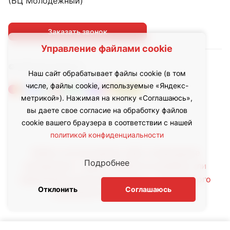
(БЦ Молодежный)
Заказать звонок
Управление файлами cookie
© 2026 led.inoxhub.ru
Наш сайт обрабатывает файлы cookie (в том
числе, файлы cookie, используемые «Яндекс-
метрикой»). Нажимая на кнопку «Соглашаюсь»,
вы даете свое согласие на обработку файлов
cookie вашего браузера в соответствии с нашей
политикой конфиденциальности
Любое использование либо копирование
Подробнее
материалов с сайта, элементов дизайна или
оформления допускается лишь с письменного
Отклонить
Соглашаюсь
разрешения правообладателя.