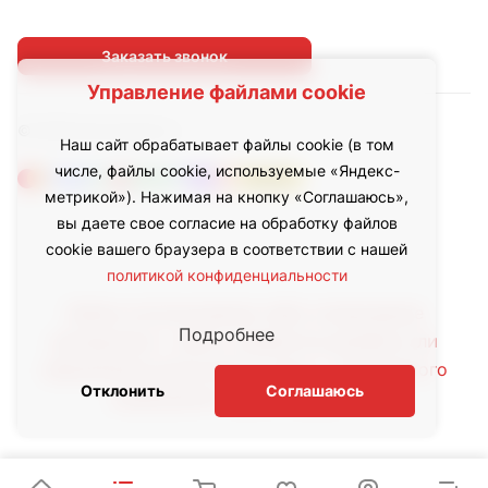
Заказать звонок
Управление файлами cookie
© 2026 led.inoxhub.ru
Наш сайт обрабатывает файлы cookie (в том
числе, файлы cookie, используемые «Яндекс-
метрикой»). Нажимая на кнопку «Соглашаюсь»,
вы даете свое согласие на обработку файлов
cookie вашего браузера в соответствии с нашей
политикой конфиденциальности
Любое использование либо копирование
Подробнее
материалов с сайта, элементов дизайна или
оформления допускается лишь с письменного
Отклонить
Соглашаюсь
разрешения правообладателя.