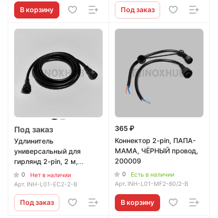
В корзину
Под заказ
365 ₽
Под заказ
Коннектор 2-pin, ПАПА-
Удлинитель
МАМА, ЧЁРНЫЙ провод,
универсальный для
200009
гирлянд 2-pin, 2 м,
чёрный провод
0
Есть в наличии
0
Нет в наличии
Арт.
INH-L01-MF2-60/2-B
Арт.
INH-L01-EC2-2-B
Под заказ
В корзину