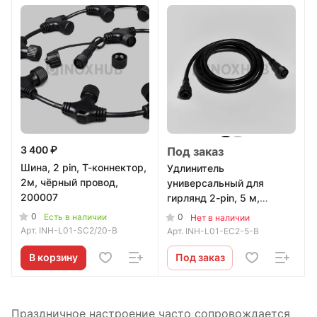
3 400 ₽
Под заказ
Шина, 2 pin, Т-коннектор,
Удлинитель
2м, чёрный провод,
универсальный для
200007
гирлянд 2-pin, 5 м,
чёрный провод
0
Есть в наличии
0
Нет в наличии
Арт.
INH-L01-SC2/20-B
Арт.
INH-L01-EC2-5-B
В корзину
Под заказ
Праздничное настроение часто сопровождается