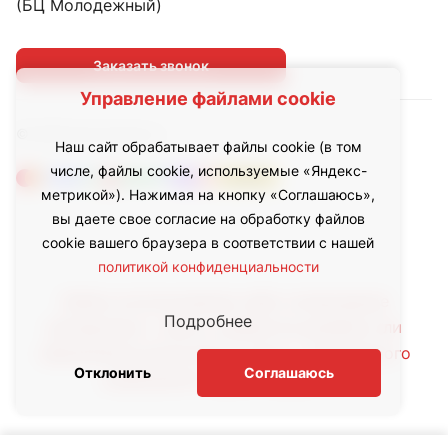
(БЦ Молодежный)
Заказать звонок
Управление файлами cookie
© 2026 led.inoxhub.ru
Наш сайт обрабатывает файлы cookie (в том
числе, файлы cookie, используемые «Яндекс-
метрикой»). Нажимая на кнопку «Соглашаюсь»,
вы даете свое согласие на обработку файлов
cookie вашего браузера в соответствии с нашей
политикой конфиденциальности
Любое использование либо копирование
Подробнее
материалов с сайта, элементов дизайна или
оформления допускается лишь с письменного
Отклонить
Соглашаюсь
разрешения правообладателя.