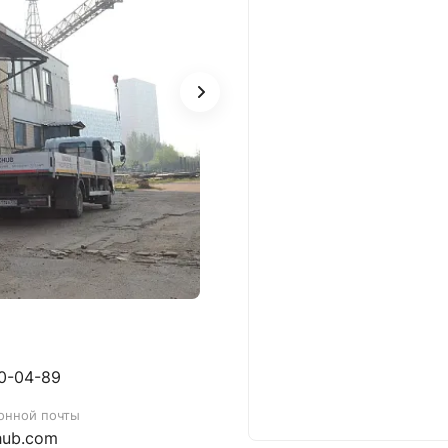
20-04-89
онной почты
hub.com