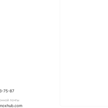
23-75-87
онной почты
inoxhub.com