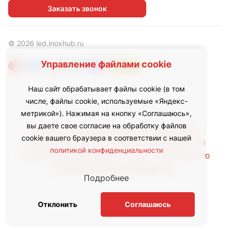
Заказать звонок
© 2026 led.inoxhub.ru
Управление файлами cookie
Наш сайт обрабатывает файлы cookie (в том
числе, файлы cookie, используемые «Яндекс-
метрикой»). Нажимая на кнопку «Соглашаюсь»,
вы даете свое согласие на обработку файлов
Любое использование либо копирование
cookie вашего браузера в соответствии с нашей
материалов с сайта, элементов дизайна или
политикой конфиденциальности
оформления допускается лишь с письменного
разрешения правообладателя.
Подробнее
Отклонить
Соглашаюсь