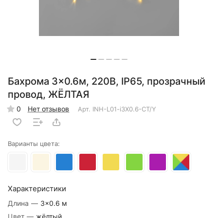
Бахрома 3×0.6м, 220В, IP65, прозрачный
провод, ЖЁЛТАЯ
0
Нет отзывов
Арт.
INH-L01-i3X0.6-CT/Y
Варианты цвета:
Характеристики
Длина
—
3×0.6 м
Цвет
—
жёлтый