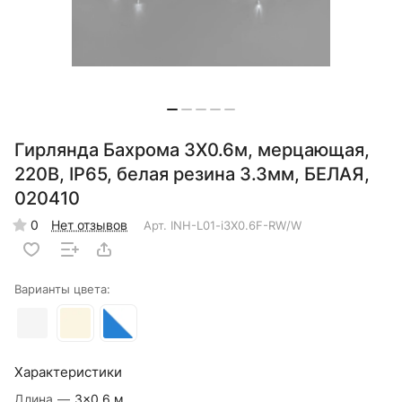
Гирлянда Бахрома 3X0.6м, мерцающая,
220В, IP65, белая резина 3.3мм, БЕЛАЯ,
020410
0
Нет отзывов
Арт.
INH-L01-i3X0.6F-RW/W
Варианты цвета:
Характеристики
Длина
—
3×0.6 м