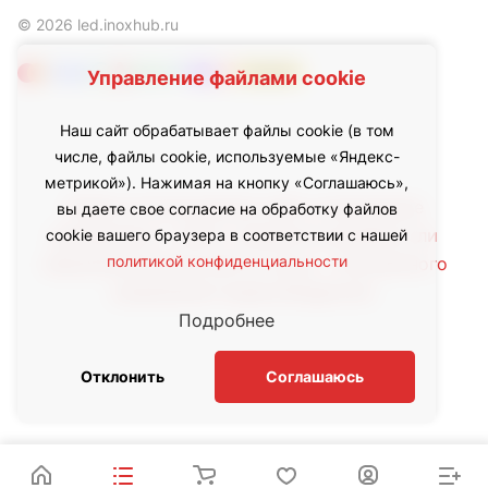
© 2026 led.inoxhub.ru
Управление файлами cookie
Наш сайт обрабатывает файлы cookie (в том
числе, файлы cookie, используемые «Яндекс-
метрикой»). Нажимая на кнопку «Соглашаюсь»,
Любое использование либо копирование
вы даете свое согласие на обработку файлов
материалов с сайта, элементов дизайна или
cookie вашего браузера в соответствии с нашей
политикой конфиденциальности
оформления допускается лишь с письменного
разрешения правообладателя.
Подробнее
Отклонить
Соглашаюсь