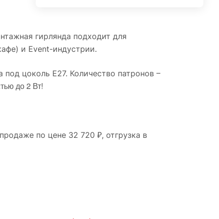
интажная гирлянда подходит для
афе) и Event-индустрии.
 под цоколь E27. Количество патронов –
ью до 2 Вт!
родаже по цене 32 720 ₽, отгрузка в