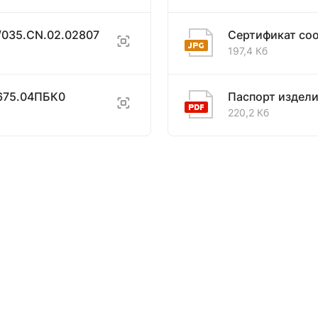
/035.CN.02.02807
Сертификат со
197,4 Кб
675.04ПБК0
Паспорт издел
220,2 Кб