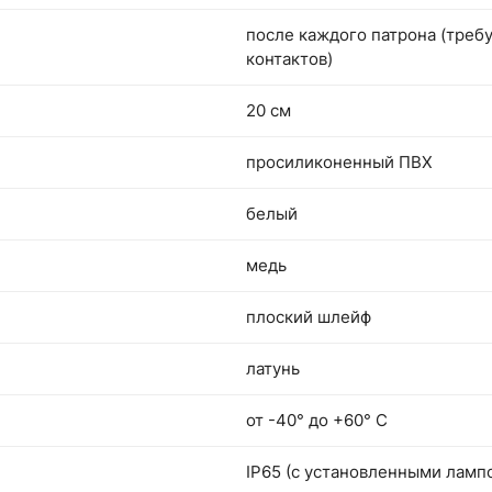
после каждого патрона (треб
контактов)
20 см
просиликоненный ПВХ
белый
медь
плоский шлейф
латунь
от -40° до +60° С
IP65 (с установленными ламп