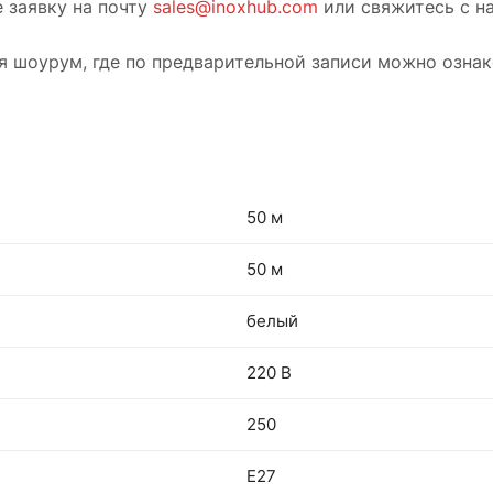
 заявку на почту
sales@inoxhub.com
или свяжитесь с н
ся шоурум, где по предварительной записи можно озна
50 м
50 м
белый
220 В
250
Е27