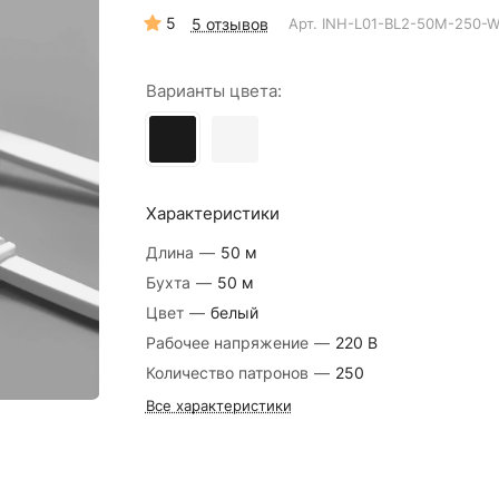
5
5 отзывов
Арт.
INH-L01-BL2-50M-250-
Варианты цвета:
Характеристики
Длина
—
50 м
Бухта
—
50 м
Цвет
—
белый
Рабочее напряжение
—
220 В
Количество патронов
—
250
Все характеристики