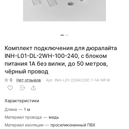
Комплект подключения для дюралайта
INH-L01-DL-2WH-100-240, с блоком
питания 1А без вилки, до 50 метров,
чёрный провод
0
Нет отзывов
Арт.
INH-L01-220AC/DC-1-1A-NP-B
Характеристики
Длина
—
1 м
Материал провода
—
медь
Материал изоляции
—
просиликоненный ПВХ