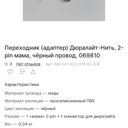
Переходник (адаптер) Дюралайт-Нить, 2-
pin мама, чёрный провод, 069810
0
Нет отзывов
Арт.
INH-L01-EC2-015-DL-S-B
Характеристики
Материал провода
—
медь
Материал изоляции
—
просиликоненный ПВХ
Цвет изоляции
—
чёрный
Разъём
—
1 «мама» 2-pin + 1 коннектор для дюралайта
Вес
—
0,04 кг