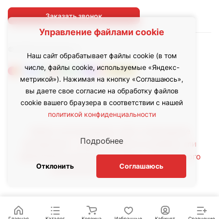
Заказать звонок
Управление файлами cookie
© 2026 led.inoxhub.ru
Наш сайт обрабатывает файлы cookie (в том
числе, файлы cookie, используемые «Яндекс-
метрикой»). Нажимая на кнопку «Соглашаюсь»,
вы даете свое согласие на обработку файлов
cookie вашего браузера в соответствии с нашей
политикой конфиденциальности
Любое использование либо копирование
Подробнее
материалов с сайта, элементов дизайна или
оформления допускается лишь с письменного
Отклонить
Соглашаюсь
разрешения правообладателя.
Главная
Каталог
Корзина
Избранные
Кабинет
Сравнение