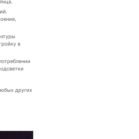
лнца.
ий.
оение,
онтуры
тройку в
потреблении
подсветки
 любых других