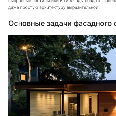
выбранные светильники и гирлянды создают завер
даже простую архитектуру выразительной.
Основные задачи фасадного 