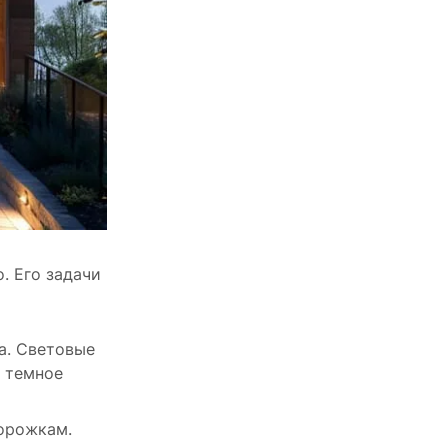
. Его задачи
а. Световые
в темное
дорожкам.