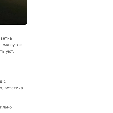
светка
ремя суток.
ть уют.
д с
х, эстетика
вильно