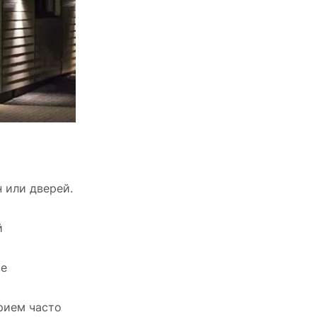
 или дверей.
й
ые
рием часто