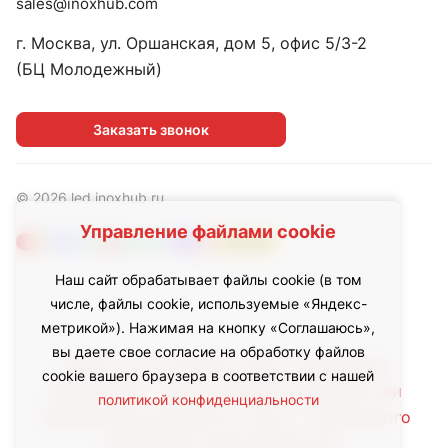
sales@inoxhub.com
г. Москва, ул. Оршанская, дом 5, офис 5/3-2
(БЦ Молодежный)
Заказать звонок
© 2026 led.inoxhub.ru
Управление файлами cookie
Наш сайт обрабатывает файлы cookie (в том
числе, файлы cookie, используемые «Яндекс-
метрикой»). Нажимая на кнопку «Соглашаюсь»,
вы даете свое согласие на обработку файлов
Любое использование либо копирование
cookie вашего браузера в соответствии с нашей
материалов с сайта, элементов дизайна или
политикой конфиденциальности
оформления допускается лишь с письменного
разрешения правообладателя.