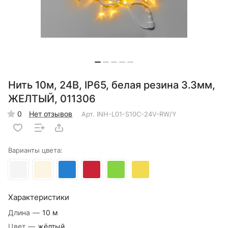
Нить 10м, 24В, IP65, белая резина 3.3мм,
ЖЕЛТЫЙ, 011306
0
Нет отзывов
Арт.
INH-L01-S10C-24V-RW/Y
Варианты цвета:
Характеристики
Длина
—
10 м
Цвет
—
жёлтый