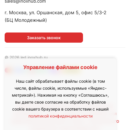
sales@inoxhub.com
г. Москва, ул. Оршанская, дом 5, офис 5/3-2
(БЦ Молодежный)
Заказать звонок
© 2026 led.inoxhub.ru
Управление файлами cookie
Наш сайт обрабатывает файлы cookie (в том
числе, файлы cookie, используемые «Яндекс-
метрикой»). Нажимая на кнопку «Соглашаюсь»,
вы даете свое согласие на обработку файлов
Любое использование либо копирование
cookie вашего браузера в соответствии с нашей
материалов с сайта, элементов дизайна или
политикой конфиденциальности
оформления допускается лишь с письменного
разрешения правообладателя.