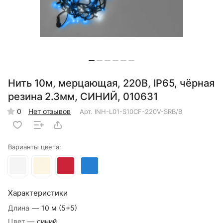
Нить 10м, мерцающая, 220В, IP65, чёрная
резина 2.3мм, СИНИЙ, 010631
0
Нет отзывов
Арт.
INH-L01-S10CF-220V-SRB/B
Варианты цвета:
Характеристики
Длина
—
10 м (5+5)
Цвет
—
синий