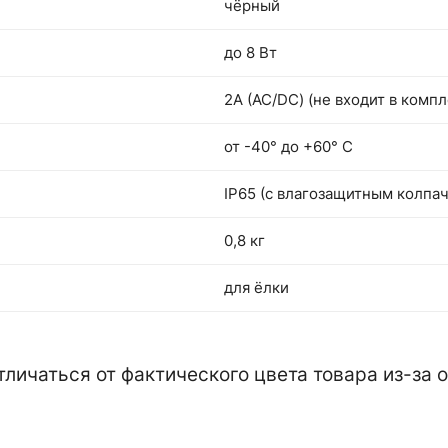
чёрный
до 8 Вт
2А (АС/DC) (не входит в компл
от -40° до +60° С
IP65 (с влагозащитным колпа
0,8 кг
для ёлки
тличаться от фактического цвета товара из-за