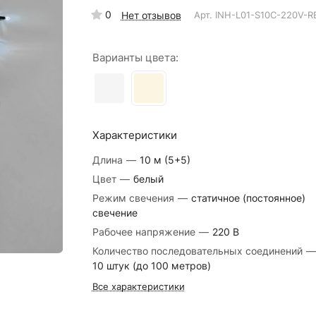
0
Нет отзывов
Арт.
INH-L01-S10C-220V-R
Варианты цвета:
Характеристики
Длина
—
10 м (5+5)
Цвет
—
белый
Режим свечения
—
статичное (постоянное)
свечение
Рабочее напряжение
—
220 В
Количество последовательных соединений
—
10 штук (до 100 метров)
Все характеристики