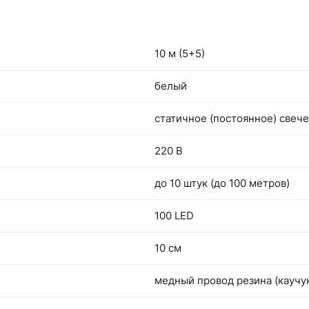
10 м (5+5)
белый
статичное (постоянное) свеч
220 В
до 10 штук (до 100 метров)
100 LED
10 см
медный провод резина (каучук