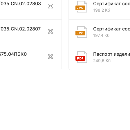
/035.CN.02.02803
Сертификат со
198,2 Кб
/035.CN.02.02807
Сертификат со
197,4 Кб
675.04ПБК0
Паспорт издел
249,6 Кб