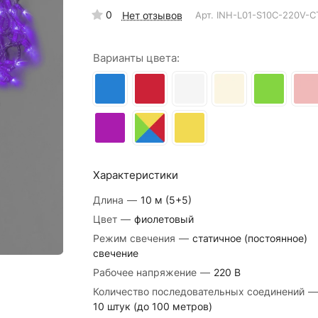
0
Нет отзывов
Арт.
INH-L01-S10C-220V-C
Варианты цвета:
Характеристики
Длина
—
10 м (5+5)
Цвет
—
фиолетовый
Режим свечения
—
статичное (постоянное)
свечение
Рабочее напряжение
—
220 В
Количество последовательных соединений
—
10 штук (до 100 метров)