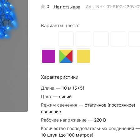
0
Нет отзывов
Арт.
INH-L01-S10C-220V-C
Варианты цвета:
Характеристики
Длина
—
10 м (5+5)
Цвет
—
синий
Режим свечения
—
статичное (постоянное)
свечение
Рабочее напряжение
—
220 В
Количество последовательных соединений
—
10 штук (до 100 метров)