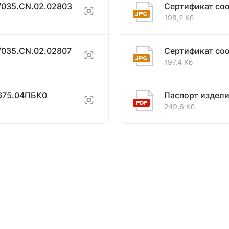
/035.CN.02.02803
Сертификат со
198,2 Кб
/035.CN.02.02807
Сертификат со
197,4 Кб
675.04ПБК0
Паспорт издел
249,6 Кб