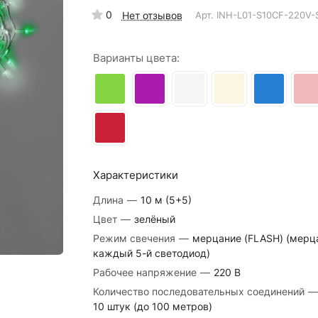
0
Нет отзывов
Арт.
INH-L01-S10CF-220V
Варианты цвета:
Характеристики
Длина
—
10 м (5+5)
Цвет
—
зелёный
Режим свечения
—
мерцание (FLASH) (мерц
каждый 5-й светодиод)
Рабочее напряжение
—
220 В
Количество последовательных соединений
—
10 штук (до 100 метров)