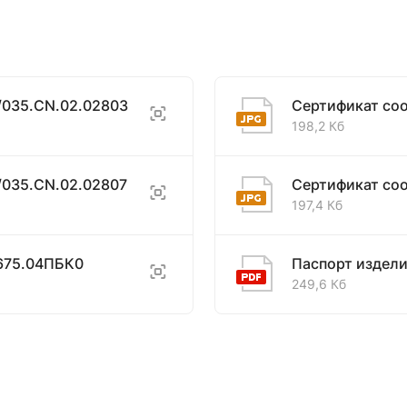
/035.CN.02.02803
Сертификат со
198,2 Кб
/035.CN.02.02807
Сертификат со
197,4 Кб
675.04ПБК0
Паспорт издел
249,6 Кб